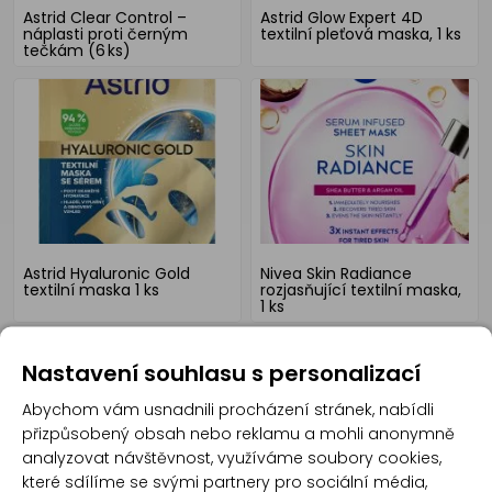
Astrid Clear Control –
Astrid Glow Expert 4D
náplasti proti černým
textilní pleťová maska, 1 ks
tečkám (6 ks)
Astrid Hyaluronic Gold
Nivea Skin Radiance
textilní maska 1 ks
rozjasňující textilní maska,
1 ks
Nastavení souhlasu s personalizací
Abychom vám usnadnili procházení stránek, nabídli
přizpůsobený obsah nebo reklamu a mohli anonymně
analyzovat návštěvnost, využíváme soubory cookies,
které sdílíme se svými partnery pro sociální média,