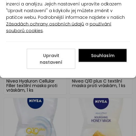
inzerci a analýzu. Jejich nastavení upravíte odkazem
Nivea Rose Touch
Nivea Rose Touch
"Upravit nastavení" a kdykoliv jej můžete změnit v
10minutová hydratační
10minutová hydratační
patičce webu. Podrobnější informace najdete v našich
maska pod oči 1 pár
textilní maska 1 ks
Zásadách ochrany osobních údajů
a
používání
souborů cookies
.
Upravit
Souhlasím
nastavení
Nivea Hyaluron Cellular
Nivea Q10 plus C textilní
Filler textilní maska proti
maska proti vráskám, 1 ks
vráskám, 1 ks