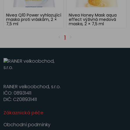
Nivea Q10 Power vyhlazující
Nivea Honey Mask aqua
maska proti vráskám, 2 ×
effect výživná medová
7,5 ml
maska, 2 × 7,5 ml
1
RAINER velkoobchod, s.r.o.
IČO: 08931411
DIČ: CZ08931411
Zákaznická péče
Obchodní podmínky