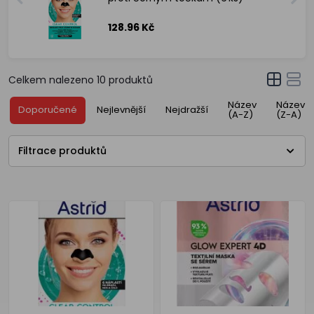
128.96 Kč
Celkem nalezeno
10
produktů
Název
Název
Doporučené
Nejlevnější
Nejdražší
(A-Z)
(Z-A)
Filtrace produktů