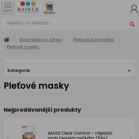
MENU
Kosmetika a zdraví
Pleťová kosmetika
Pleťové masky
Kategorie
Pleťové masky
Nejprodávanější produkty
Astrid Clear Control – náplasti
proti černým tečkám (6 ks)