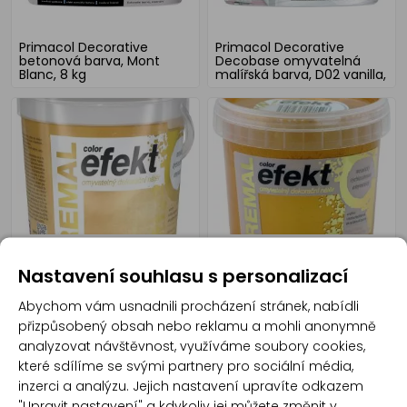
Primacol Decorative
Primacol Decorative
betonová barva, Mont
Decobase omyvatelná
Blanc, 8 kg
malířská barva, D02 vanilla,
1 l
REMAL Color Efekt
REMAL Color Efekt
Nastavení souhlasu s personalizací
omyvatelná dekorační
omyvatelná dekorační
barva, 0950 zlatý, 400 g
barva, 0950 zlatý, 800 g
Abychom vám usnadnili procházení stránek, nabídli
přizpůsobený obsah nebo reklamu a mohli anonymně
analyzovat návštěvnost, využíváme soubory cookies,
které sdílíme se svými partnery pro sociální média,
inzerci a analýzu. Jejich nastavení upravíte odkazem
"Upravit nastavení" a kdykoliv jej můžete změnit v