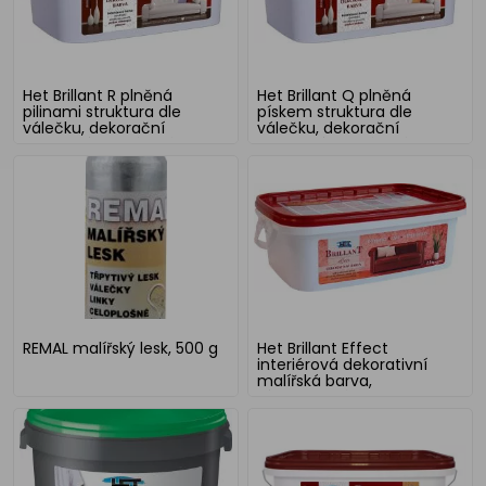
Het Brillant R plněná
Het Brillant Q plněná
pilinami struktura dle
pískem struktura dle
válečku, dekorační
válečku, dekorační
disperzní interiérová barva,
disperzní interiérová barva,
5 kg
5 kg
REMAL malířský lesk, 500 g
Het Brillant Effect
interiérová dekorativní
malířská barva,
tónovatelná, 2,5 kg