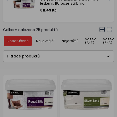
leskem, R0 báze stříbrná
811.49 Kč
Celkem nalezeno
25
produktů
Název
Název
Doporučené
Nejlevnější
Nejdražší
(A-Z)
(Z-A)
Filtrace produktů