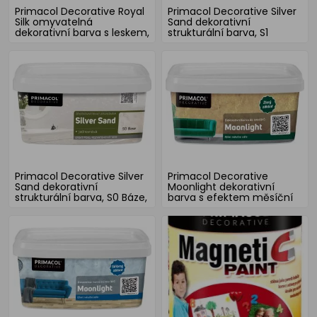
Primacol Decorative Royal
Primacol Decorative Silver
Silk omyvatelná
Sand dekorativní
dekorativní barva s leskem,
strukturální barva, S1
R0 báze stříbrná
Blanca, 1 l
Primacol Decorative Silver
Primacol Decorative
Sand dekorativní
Moonlight dekorativní
strukturální barva, S0 Báze,
barva s efektem měsíční
1 l
záře, zlatá, 1 l