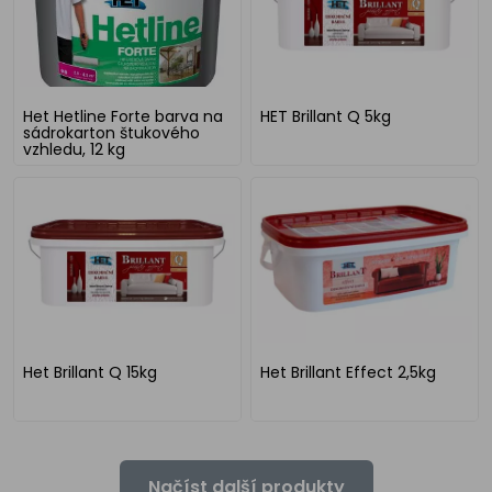
Het Hetline Forte barva na
HET Brillant Q 5kg
sádrokarton štukového
vzhledu, 12 kg
Het Brillant Q 15kg
Het Brillant Effect 2,5kg
Načíst další produkty