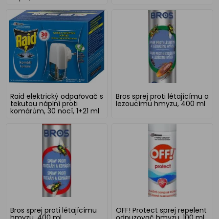
Raid elektrický odpařovač s
Bros sprej proti létajícímu a
tekutou náplní proti
lezoucímu hmyzu, 400 ml
komárům, 30 nocí, 1+21 ml
Bros sprej proti létajícímu
OFF! Protect sprej repelent
hmyzu, 400 ml
odpuzovač hmyzu, 100 ml