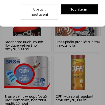
Upravit
Souhlasím
nastavení
Stachema Buch-much
Bros Spirála proti létajícímu
likvidace veškerého
hmyzu, 10 ks
hmyzu, 500 ml
Bros elektrický odpařovač
OFF! Max sprej repelent
proti komárům, náhradní
proti hmyzu, 100 ml
náplň, 20 nocí