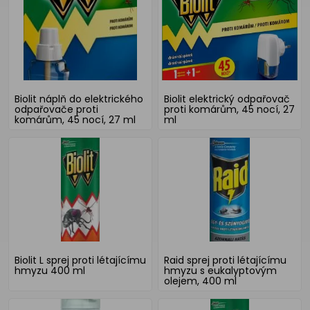
Biolit náplň do elektrického
Biolit elektrický odpařovač
odpařovače proti
proti komárům, 45 nocí, 27
komárům, 45 nocí, 27 ml
ml
Biolit L sprej proti létajícímu
Raid sprej proti létajícímu
hmyzu 400 ml
hmyzu s eukalyptovým
olejem, 400 ml