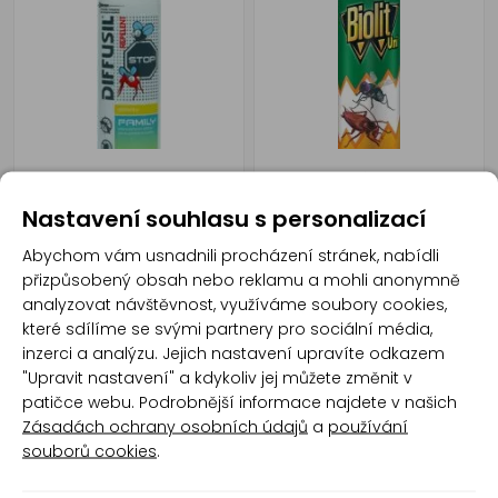
Diffusil Repelent Family
Biolit Univerzál proti
spray repelentní sprej 100
létajícímu a lezoucímu
ml
hmyzu, 300 ml
Nastavení souhlasu s personalizací
Abychom vám usnadnili procházení stránek, nabídli
přizpůsobený obsah nebo reklamu a mohli anonymně
analyzovat návštěvnost, využíváme soubory cookies,
které sdílíme se svými partnery pro sociální média,
inzerci a analýzu. Jejich nastavení upravíte odkazem
"Upravit nastavení" a kdykoliv jej můžete změnit v
patičce webu. Podrobnější informace najdete v našich
Zásadách ochrany osobních údajů
a
používání
Alpa Repelent pro děti, 100
OFF! Protection Plus
souborů cookies
.
ml
repelent proti hmyzu, 100
ml