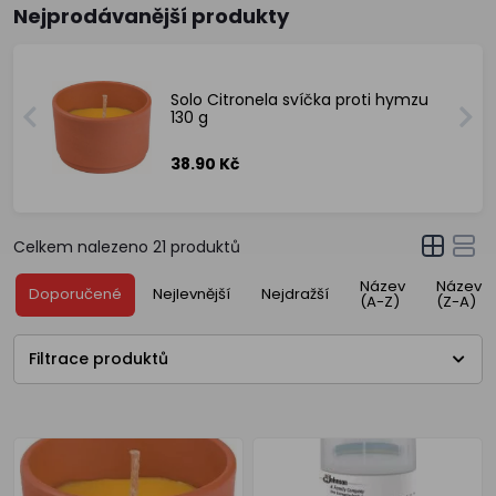
Nejprodávanější produkty
Solo Citronela svíčka proti hymzu
130 g
38.90 Kč
Celkem nalezeno
21
produktů
Název
Název
Doporučené
Nejlevnější
Nejdražší
(A-Z)
(Z-A)
Filtrace produktů