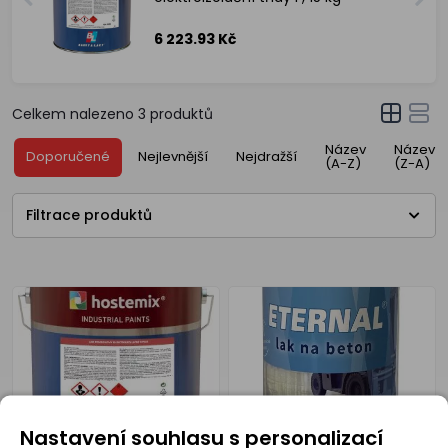
6 223.93 Kč
Celkem nalezeno
3
produktů
Název
Název
Doporučené
Nejlevnější
Nejdražší
(A-Z)
(Z-A)
Filtrace produktů
Nastavení souhlasu s personalizací