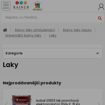
MENU
Barvy, laky, příslušenství
Barvy, laky, lazury
Univerzální barvy laky
Laky
Kategorie
Laky
Nejprodávanější produkty
Isobal S1903 lak povrchový
elektroizolační třídy F, 15 kg