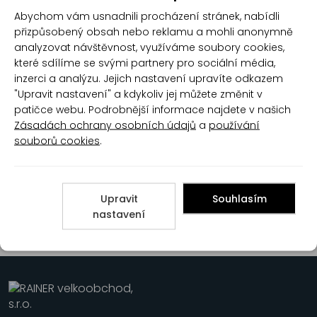
Isobal S1903 lak povrchový
ETERNAL lak na beton 0,7kg
Abychom vám usnadnili procházení stránek, nabídli
elektroizolační třídy F, 15 kg
lesk transparentní
přizpůsobený obsah nebo reklamu a mohli anonymně
analyzovat návštěvnost, využíváme soubory cookies,
které sdílíme se svými partnery pro sociální média,
inzerci a analýzu. Jejich nastavení upravíte odkazem
"Upravit nastavení" a kdykoliv jej můžete změnit v
patičce webu. Podrobnější informace najdete v našich
Zásadách ochrany osobních údajů
a
používání
souborů cookies
.
Aquadecol ochranný lak
0,70kg
Upravit
Souhlasím
nastavení
1