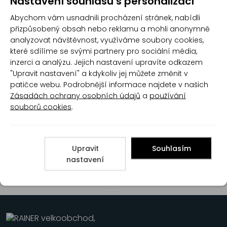
Nastavení souhlasu s personalizací
Abychom vám usnadnili procházení stránek, nabídli
Severochema Isopropanol
Severochema Isopropanol,
čistící a odmašťovací
čisticí a odmašťovací
přizpůsobený obsah nebo reklamu a mohli anonymně
prostředek 5 l
prostředek, 1 l
analyzovat návštěvnost, využíváme soubory cookies,
které sdílíme se svými partnery pro sociální média,
inzerci a analýzu. Jejich nastavení upravíte odkazem
"Upravit nastavení" a kdykoliv jej můžete změnit v
patičce webu. Podrobnější informace najdete v našich
Zásadách ochrany osobních údajů
a
používání
souborů cookies
.
BALTECH Perchloretylen,
VYŘAZENO BALtech
800 g
Perchloretylen, 8 kg
Upravit
Souhlasím
nastavení
1