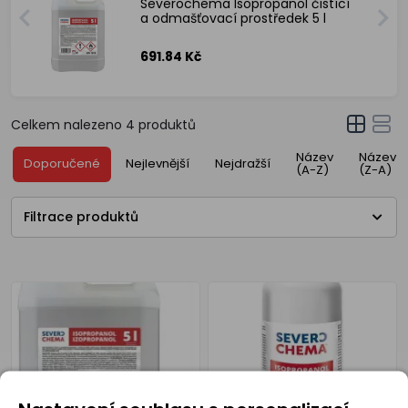
Severochema Isopropanol čistící
a odmašťovací prostředek 5 l
691.84 Kč
Celkem nalezeno
4
produktů
Název
Název
Doporučené
Nejlevnější
Nejdražší
(A-Z)
(Z-A)
Filtrace produktů