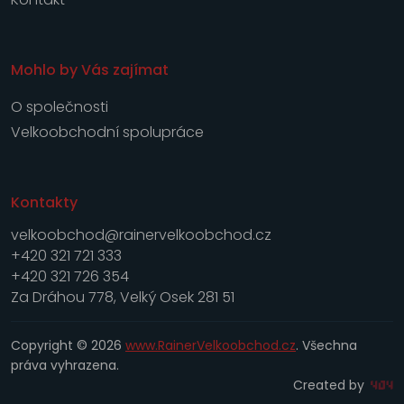
Mohlo by Vás zajímat
O společnosti
Velkoobchodní spolupráce
Kontakty
velkoobchod@rainervelkoobchod.cz
+420 321 721 333
+420 321 726 354
Za Dráhou 778, Velký Osek 281 51
Copyright © 2026
www.RainerVelkoobchod.cz
. Všechna
práva vyhrazena.
Created by