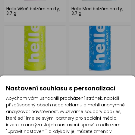
Helle Višeň balzám na rty,
Helle Med balzám na rty,
3,7 g
3,7 g
Helle Aloe balzám na rty,
Helle Klasika balzám na rty,
3,7 g
3,7 g
Nastavení souhlasu s personalizací
Abychom vám usnadnili procházení stránek, nabídli
přizpůsobený obsah nebo reklamu a mohli anonymně
analyzovat návštěvnost, využíváme soubory cookies,
které sdílíme se svými partnery pro sociální média,
inzerci a analýzu. Jejich nastavení upravíte odkazem
"Upravit nastavení" a kdykoliv jej můžete změnit v