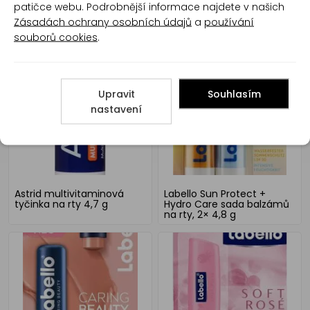
patičce webu. Podrobnější informace najdete v našich
Zásadách ochrany osobních údajů
a
používání
Helle Jahoda balzám na
Astrid Maxi ochranný lůj na
souborů cookies
.
rty, 3,7 g
rty, 19 g
Upravit
Souhlasím
nastavení
Astrid multivitaminová
Labello Sun Protect +
tyčinka na rty 4,7 g
Hydro Care sada balzámů
na rty, 2× 4,8 g