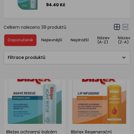
94.40 Kč
Celkem nalezeno
39
produktů
Název
Název
Doporučené
Nejlevnější
Nejdražší
(A-Z)
(Z-A)
Filtrace produktů
Blistex ochranný balzám
Blistex Regenerační