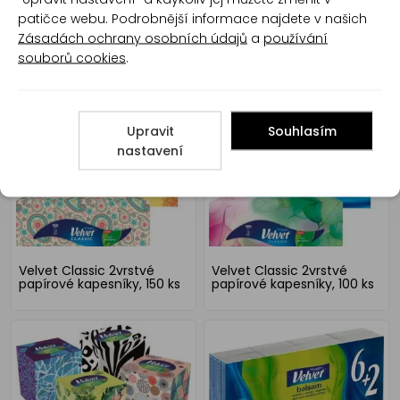
patičce webu. Podrobnější informace najdete v našich
Zásadách ochrany osobních údajů
a
používání
souborů cookies
.
Kleenex Ultra Soft 3vrstvé
Kleenex Balsam 3vrstvé
papírové kapesníčky v
papírové kapesníčky v
krabičce, 64 ks
krabičce, 64 ks
Upravit
Souhlasím
nastavení
Velvet Classic 2vrstvé
Velvet Classic 2vrstvé
papírové kapesníky, 150 ks
papírové kapesníky, 100 ks