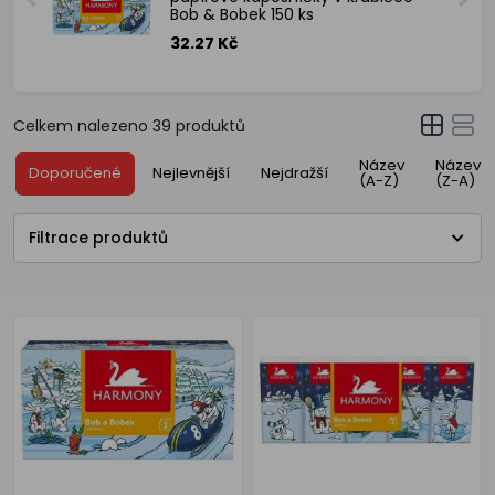
Bob & Bobek 150 ks
32.27 Kč
Celkem nalezeno
39
produktů
Název
Název
Doporučené
Nejlevnější
Nejdražší
(A-Z)
(Z-A)
Filtrace produktů