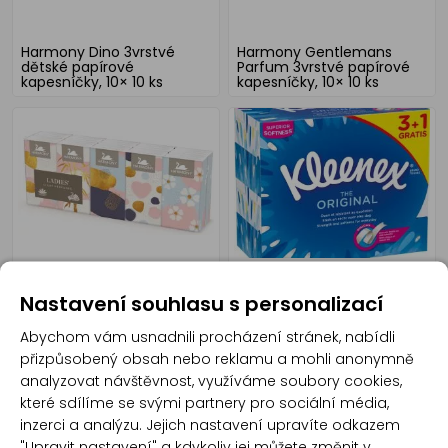
Harmony Dino 3vrstvé
Harmony Gentlemans
dětské papírové
Parfum 3vrstvé papírové
kapesníčky, 10× 10 ks
kapesníčky, 10× 10 ks
Harmony Parfrum 3vrstvé
Kleenex Original 3vrstvé
Nastavení souhlasu s personalizací
papírové kapesníčky, 10× 10
papírové kapesníčky v
ks
krabičce, 4× 72 ks
Abychom vám usnadnili procházení stránek, nabídli
přizpůsobený obsah nebo reklamu a mohli anonymně
analyzovat návštěvnost, využíváme soubory cookies,
které sdílíme se svými partnery pro sociální média,
inzerci a analýzu. Jejich nastavení upravíte odkazem
"Upravit nastavení" a kdykoliv jej můžete změnit v