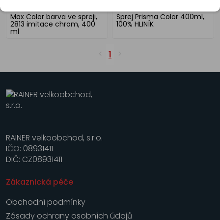
Max Color barva ve spreji,
Sprej Prisma Color 400ml,
2813 imitace chrom, 400
100% HLINÍK
ml
1
RAINER velkoobchod, s.r.o.
IČO: 08931411
DIČ: CZ08931411
Zákaznická péče
Obchodní podmínky
Zásady ochrany osobních údajů