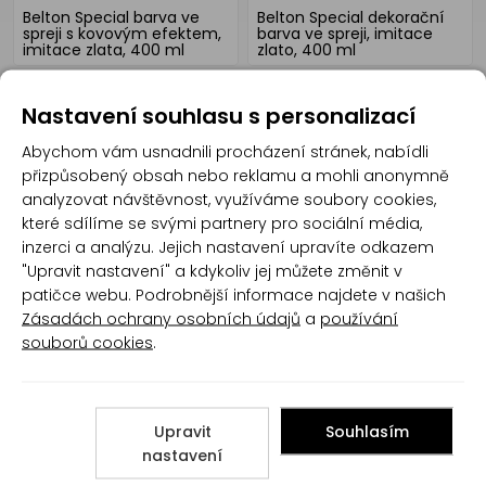
Belton Special barva ve
Belton Special dekorační
spreji s kovovým efektem,
barva ve spreji, imitace
imitace zlata, 400 ml
zlato, 400 ml
Nastavení souhlasu s personalizací
Abychom vám usnadnili procházení stránek, nabídli
přizpůsobený obsah nebo reklamu a mohli anonymně
analyzovat návštěvnost, využíváme soubory cookies,
které sdílíme se svými partnery pro sociální média,
inzerci a analýzu. Jejich nastavení upravíte odkazem
Auto-K Racing barva ve
Max Color barva ve spreji,
"Upravit nastavení" a kdykoliv jej můžete změnit v
spreji, imitace chrom, 400
2827 imitace zlato, 400 ml
patičce webu. Podrobnější informace najdete v našich
ml
Zásadách ochrany osobních údajů
a
používání
souborů cookies
.
Upravit
Souhlasím
nastavení