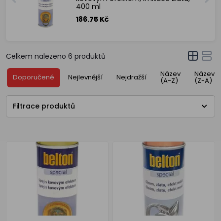
400 ml
186.75 Kč
Celkem nalezeno
6
produktů
Název
Název
Doporučené
Nejlevnější
Nejdražší
(A-Z)
(Z-A)
Filtrace produktů