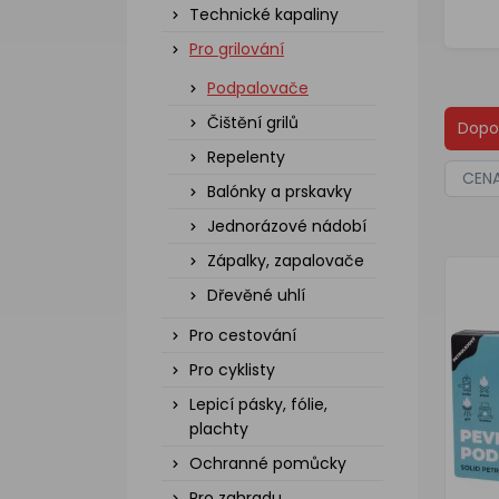
Technické kapaliny
Pro grilování
Podpalovače
Čištění grilů
Dopo
Repelenty
CEN
Balónky a prskavky
Jednorázové nádobí
Zápalky, zapalovače
Dřevěné uhlí
Pro cestování
Pro cyklisty
Lepicí pásky, fólie,
plachty
Ochranné pomůcky
Pro zahradu