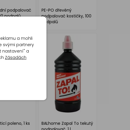
odní podpalovač
PE-PO dřevěný
20 podpalů
podpalovač kostičky, 100
podpalů
reklamu a mohli
e svými partnery
t nastavení" a
ich
Zásadách
icí poleno, 1 ks
BALhome Zapal To tekutý
podpalovač, 1 l