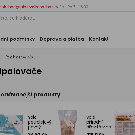
koobchod@rainervelkoobchod.cz
Po - Pá 7 - 16:30
dní podmínky
Doprava a platba
Kontakt
Podpalovače
dpalovače
rodávanější produkty
Solo
Solo
petrolejový
přírodní
pevný
dřevitá vlna
podpalovač,
podpalovač
34.97 Kč
215.11 Kč