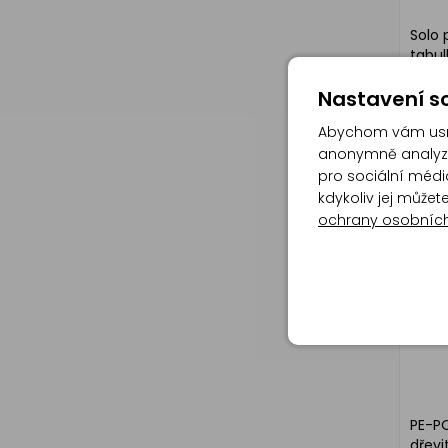
Solo 
tabul
Nastavení so
Abychom vám usna
anonymně analyzov
pro sociální média
kdykoliv jej může
ochrany osobníc
PE-P
dřevi