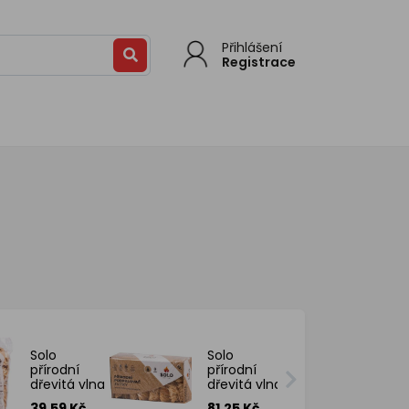
Přihlášení
Registrace
Solo
Solo
přírodní
přírodní
dřevitá vlna
dřevitá vlna
podpalovač
podpalovač
39.59 Kč
81.25 Kč