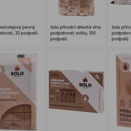
petrolejový pevný
Solo přírodní dřevitá vlna
Solo přír
lovač, 32 podpalů
podpalovač svitky, 100
podpalova
podpalů
podpalů