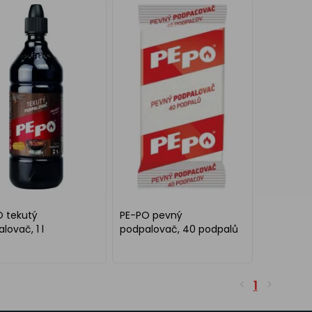
O tekutý
PE-PO pevný
lovač, 1 l
podpalovač, 40 podpalů
1