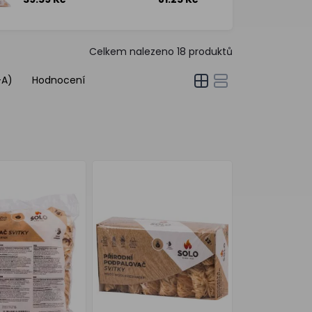
svitky, 16
svitky, 32
podpalů
podpalů
Celkem nalezeno
18
produktů
-A)
Hodnocení