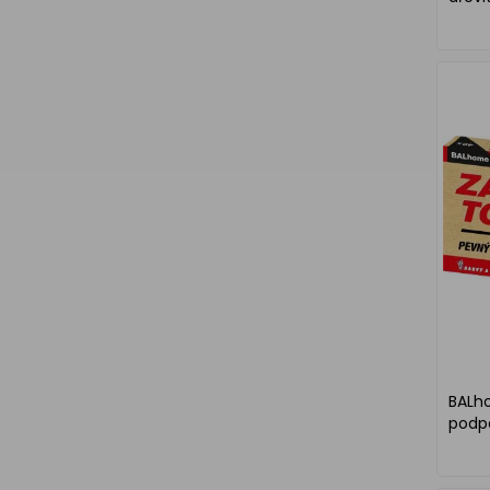
BALh
podp