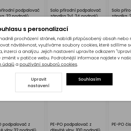
přírodní podpalovač
Solo přírodní podpalovač
Solo přír
ka, 32 podpalů
zápalka 2v1, 24 podpalů
zápalka, 
uhlasu s personalizací
dnili procházení stránek, nabídli přizpůsobený obsah nebo 
at návštěvnost, využíváme soubory cookies, které sdílíme s
, inzerci a analýzu. Jejich nastavení upravíte odkazem "Upravi
te změnit v patičce webu. Podrobnější informace najdete v naš
h údajů
a
používání souborů cookies
.
Upravit
Souhlasím
nastavení
O podpalovač z
PE-PO podpalovač z
PE-PO čist
té vlny 32 podpalů
dřevité vlny, 100 podpalů