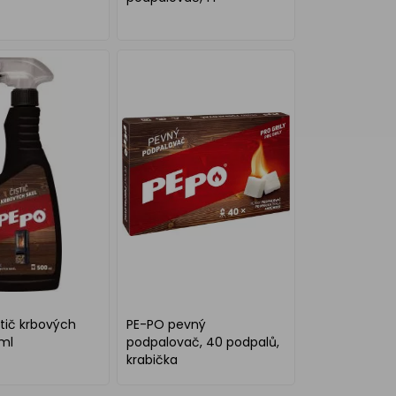
tič krbových
PE-PO pevný
 ml
podpalovač, 40 podpalů,
krabička