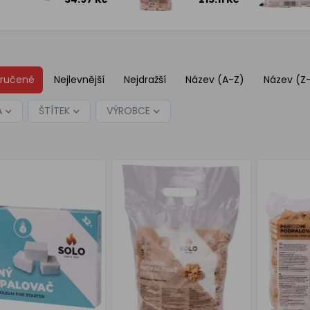
32 podpalů
svitky, 100
podpalů
ručené
Nejlevnější
Nejdražší
Název (A-Z)
Název (Z
A
ŠTÍTEK
VÝROBCE