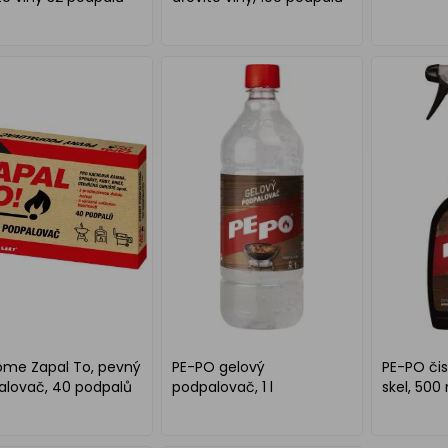
ome Zapal To, pevný
PE-PO gelový
PE-PO čis
alovač, 40 podpalů
podpalovač, 1 l
skel, 500