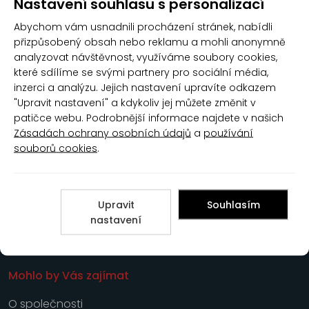
Nastavení souhlasu s personalizací
Abychom vám usnadnili procházení stránek, nabídli
přizpůsobený obsah nebo reklamu a mohli anonymně
RAINER velkoobchod, s.r.o.
analyzovat návštěvnost, využíváme soubory cookies,
IČO: 08931411
které sdílíme se svými partnery pro sociální média,
DIČ: CZ08931411
inzerci a analýzu. Jejich nastavení upravíte odkazem
"Upravit nastavení" a kdykoliv jej můžete změnit v
Zákaznická péče
patičce webu. Podrobnější informace najdete v našich
Zásadách ochrany osobních údajů
a
používání
Obchodní podmínky
souborů cookies
.
Zásady ochrany osobních údajů
Nastavení cookies
Reklamační řád
Upravit
Souhlasím
nastavení
Kontakt
Mohlo by Vás zajímat
O společnosti