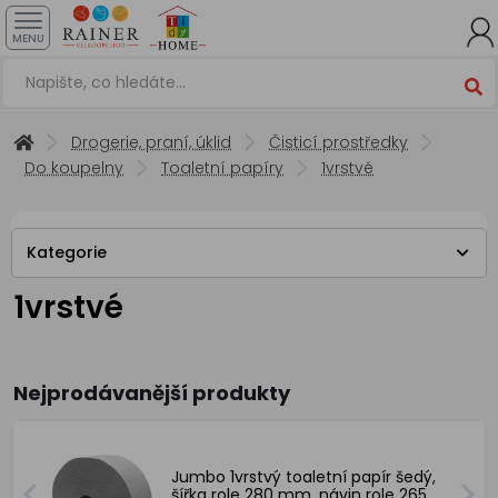
MENU
Drogerie, praní, úklid
Čisticí prostředky
Do koupelny
Toaletní papíry
1vrstvé
Kategorie
1vrstvé
Nejprodávanější produkty
Jumbo 1vrstvý toaletní papír šedý,
šířka role 280 mm, návin role 265