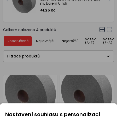
m, balení 6 rolí
41.25 Kč
Celkem nalezeno
4
produktů
Název
Název
Doporučené
Nejlevnější
Nejdražší
(A-Z)
(Z-A)
Filtrace produktů
Nastavení souhlasu s personalizací