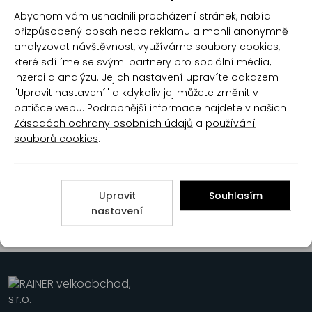
Jumbo 1vrstvý toaletní
Jumbo 1vrstvý toaletní
Abychom vám usnadnili procházení stránek, nabídli
papír šedý, šířka role 280
papír šedý, šířka role 230
přizpůsobený obsah nebo reklamu a mohli anonymně
mm, návin role 265 m,
mm, návin role 180 m,
balení 6 rolí
balení 6 rolí
analyzovat návštěvnost, využíváme soubory cookies,
které sdílíme se svými partnery pro sociální média,
inzerci a analýzu. Jejich nastavení upravíte odkazem
"Upravit nastavení" a kdykoliv jej můžete změnit v
patičce webu. Podrobnější informace najdete v našich
Zásadách ochrany osobních údajů
a
používání
souborů cookies
.
Jumbo 1vrstvý toaletní
Harmasan 1vrstvý toaletní
papír šedý, šířka role 190
papír, role 400 útržků, 1 role
mm, návin role 120 m,
Upravit
Souhlasím
balení 6 rolí
nastavení
1