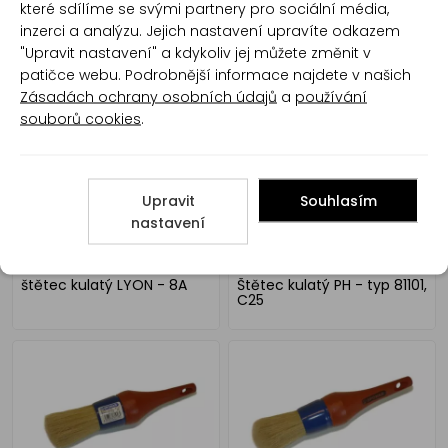
které sdílíme se svými partnery pro sociální média,
inzerci a analýzu. Jejich nastavení upravíte odkazem
štětec kulatý LYON - 16A
štětec kulatý LYON - 12A
"Upravit nastavení" a kdykoliv jej můžete změnit v
patičce webu. Podrobnější informace najdete v našich
Zásadách ochrany osobních údajů
a
používání
souborů cookies
.
Upravit
Souhlasím
nastavení
štětec kulatý LYON - 8A
Štětec kulatý PH - typ 81101,
C25