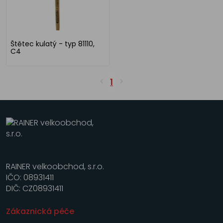
Štětec kulatý - typ 81110,
C4
1
RAINER velkoobchod, s.r.o.
IČO: 08931411
DIČ: CZ08931411
Zákaznická péče