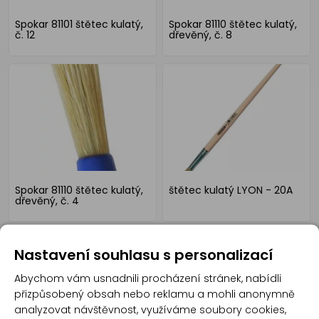
Spokar 81101 štětec kulatý,
Spokar 81110 štětec kulatý,
č. 12
dřevěný, č. 8
Spokar 81110 štětec kulatý,
štětec kulatý LYON - 20A
dřevěný, č. 4
Nastavení souhlasu s personalizací
Abychom vám usnadnili procházení stránek, nabídli
přizpůsobený obsah nebo reklamu a mohli anonymně
analyzovat návštěvnost, využíváme soubory cookies,