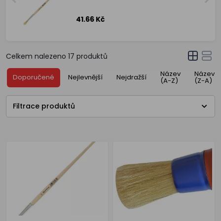
41.66 Kč
Celkem nalezeno
17
produktů
Název
Název
Doporučené
Nejlevnější
Nejdražší
(A-Z)
(Z-A)
Filtrace produktů