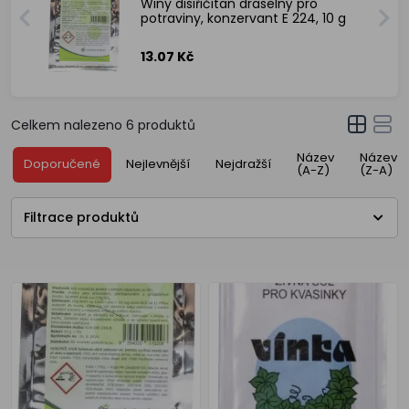
Winy disiřičitan draselný pro
potraviny, konzervant E 224, 10 g
13.07 Kč
Celkem nalezeno
6
produktů
Název
Název
Doporučené
Nejlevnější
Nejdražší
(A-Z)
(Z-A)
Filtrace produktů