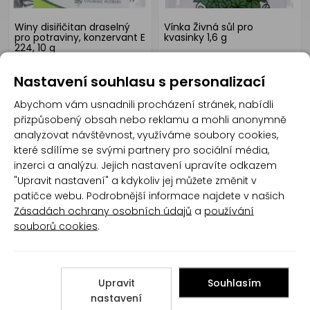
Winy disiřičitan draselný
Vínka Živná sůl pro
pro potraviny, konzervant E
kvasinky 1,6 g
224, 10 g
Nastavení souhlasu s personalizací
Abychom vám usnadnili procházení stránek, nabídli
přizpůsobený obsah nebo reklamu a mohli anonymně
analyzovat návštěvnost, využíváme soubory cookies,
které sdílíme se svými partnery pro sociální média,
inzerci a analýzu. Jejich nastavení upravíte odkazem
"Upravit nastavení" a kdykoliv jej můžete změnit v
Vínka sušené vinné
Privos vinné kvasinky
patičce webu. Podrobnější informace najdete v našich
kvasinky hluboko
univerzální, pro modré
prokvášející, 0,6 g
odrůdy, 10 g
Zásadách ochrany osobních údajů
a
používání
souborů cookies
.
Upravit
Souhlasím
nastavení