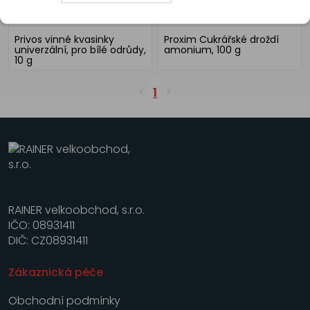
Privos vinné kvasinky
Proxim Cukrářské droždí
univerzální, pro bílé odrůdy,
amonium, 100 g
10 g
1
RAINER velkoobchod, s.r.o.
IČO: 08931411
DIČ: CZ08931411
Zákaznická péče
Obchodní podmínky